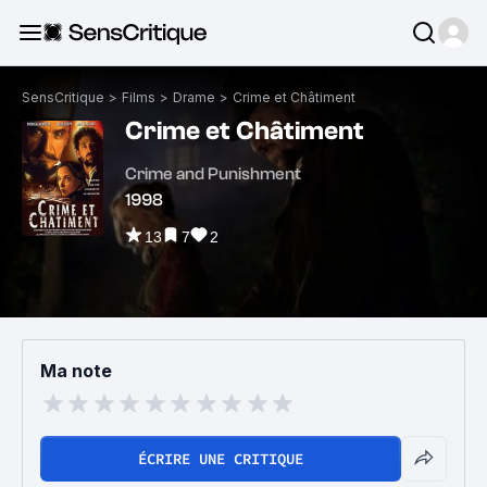
SensCritique
>
Films
>
Drame
>
Crime et Châtiment
Crime et Châtiment
Crime and Punishment
1998
13
7
2
Ma note
ÉCRIRE UNE CRITIQUE