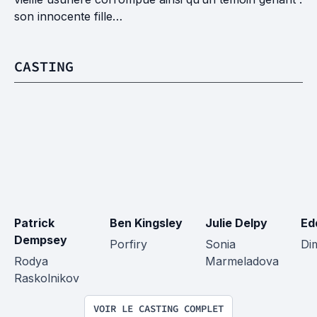
son innocente fille…
CASTING
Patrick 
Ben Kingsley
Julie Delpy
Ed
Dempsey
Porfiry
Sonia 
Dim
Rodya 
Marmeladova
Raskolnikov
VOIR LE CASTING COMPLET