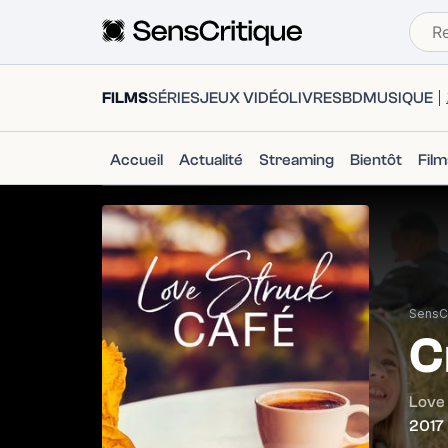
FILMS
SÉRIES
JEUX VIDÉO
LIVRES
BD
MUSIQUE
Accueil
Actualité
Streaming
Bientôt
Fil
SensCr
C
Love 
2017