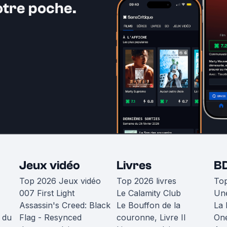
otre poche.
Jeux vidéo
Livres
B
Top 2026 Jeux vidéo
Top 2026 livres
To
007 First Light
Le Calamity Club
Une
Assassin's Creed: Black
Le Bouffon de la
La 
 du
Flag - Resynced
couronne, Livre II
One