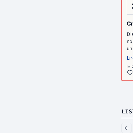
Cr
Di
no
un
Lir
le 
LIS