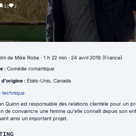
12
2
ilm
de
Mike Robe
· 1 h 22 min
· 24 avril 2018 (France)
e :
Comédie romantique
 d'origine :
États-Unis
,
Canada
e technique
 Quinn est responsable des relations clientèle pour un pr
on de convaincre une femme qu'elle connaît depuis son enfa
ant ainsi un important projet.
TING