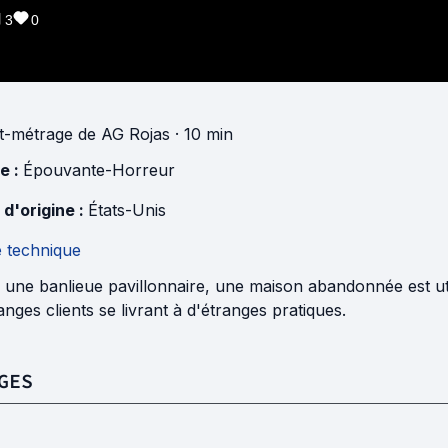
3
0
t-métrage
de
AG Rojas
· 10 min
e :
Épouvante-Horreur
 d'origine :
États-Unis
e technique
une banlieue pavillonnaire, une maison abandonnée est uti
anges clients se livrant à d'étranges pratiques.
GES