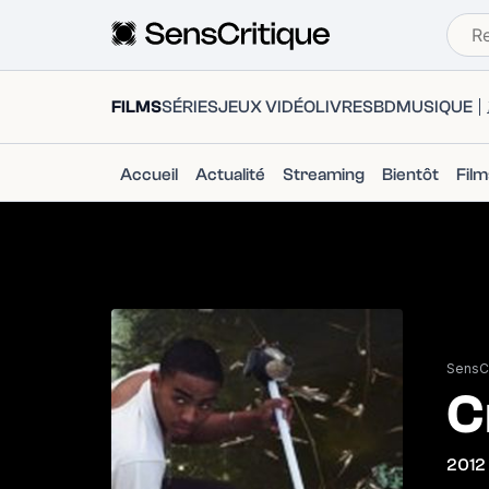
FILMS
SÉRIES
JEUX VIDÉO
LIVRES
BD
MUSIQUE
Accueil
Actualité
Streaming
Bientôt
Fil
SensCr
C
2012