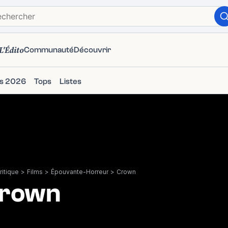
L'Édito
Communauté
Découvrir
ms 2026
Tops
Listes
itique
>
Films
>
Épouvante-Horreur
>
Crown
rown