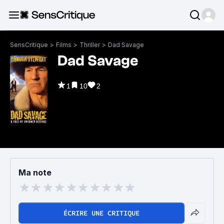
SensCritique
>
Films
>
Thriller
>
Dad Savage
Dad Savage
1
10
2
Ma note
ÉCRIRE UNE CRITIQUE