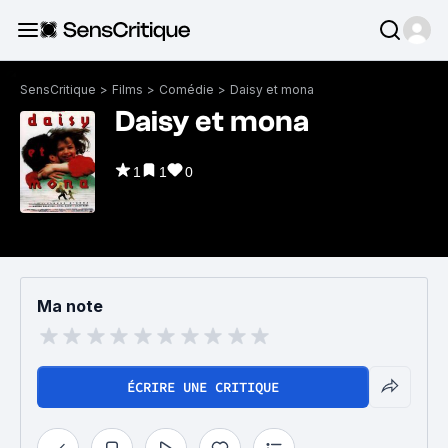
SensCritique
>
Films
>
Comédie
>
Daisy et mona
Daisy et mona
1
1
0
Ma note
ÉCRIRE UNE CRITIQUE