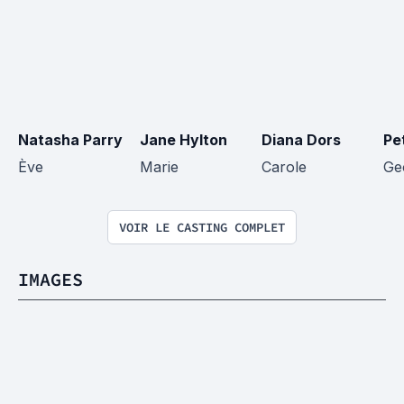
Natasha Parry
Jane Hylton
Diana Dors
Pe
Ève
Marie
Carole
Ge
VOIR LE CASTING COMPLET
IMAGES