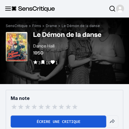
SensCritique
>
Films
>
Drame
>
Le Démon de la danse
Le Démon de la danse
Dance Hall
1950
3
16
1
Ma note
ÉCRIRE UNE CRITIQUE