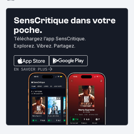
SensCritique dans votre
poche.
Téléchargez l’app SensCritique.
Explorez. Vibrez. Partagez.
EN SAVOIR PLUS