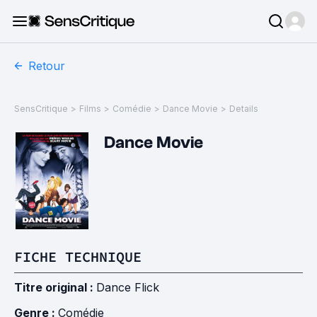
Retour
SensCritique
>
Films
>
Comédie
>
Dance Movie
>
Details
Dance Movie
FICHE TECHNIQUE
Titre original :
Dance Flick
Genre :
Comédie