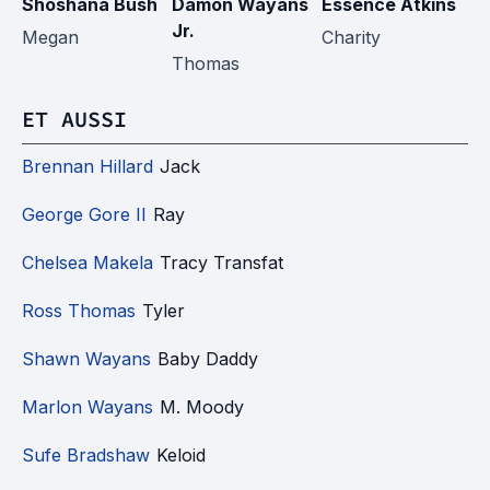
Shoshana Bush
Damon Wayans
Essence Atkins
Af
Jr.
Megan
Charity
A
Thomas
ET AUSSI
Brennan Hillard
Jack
George Gore II
Ray
Chelsea Makela
Tracy Transfat
Ross Thomas
Tyler
Shawn Wayans
Baby Daddy
Marlon Wayans
M. Moody
Sufe Bradshaw
Keloid