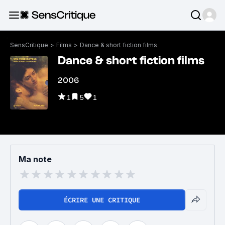
SensCritique
>
Films
>
Dance & short fiction films
Dance & short fiction films
2006
1
5
1
Ma note
ÉCRIRE UNE CRITIQUE