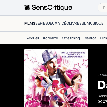
FILMS
SÉRIES
JEUX VIDÉO
LIVRES
BD
MUSIQUE
Accueil
Actualité
Streaming
Bientôt
Fil
SensCr
D
Razzl
200