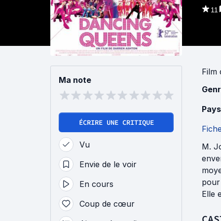
11
Film
Ma note
Genr
Pays
ÉCRIRE UNE CRITIQUE
Fich
Vu
M. Jo
enver
Envie de le voir
moyen
pour 
En cours
Elle 
Coup de cœur
CAS