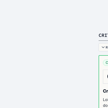
CRI
R
C
Cr
Lo
do