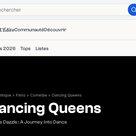
L'Édito
Communauté
Découvrir
ms 2026
Tops
Listes
itique
>
Films
>
Comédie
>
Dancing Queens
ancing Queens
e Dazzle : A Journey Into Dance
7