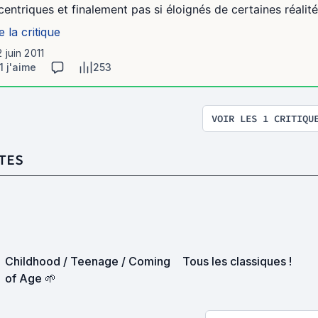
centriques et finalement pas si éloignés de certaines réalités
e la critique
2 juin 2011
1 j'aime
253
VOIR LES 1 CRITIQU
TES
Childhood / Teenage / Coming
Tous les classiques !
of Age 🌱