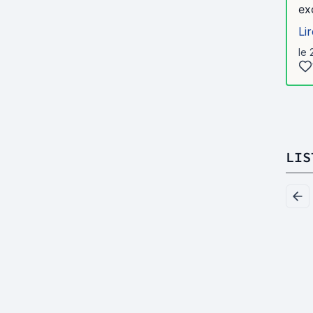
ex
Lir
le 
LIS