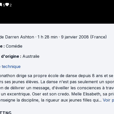
5
2
de
Darren Ashton
· 1 h 28 min
· 9 janvier 2008 (France)
e :
Comédie
 d'origine :
Australie
e technique
nathon dirige sa propre école de danse depuis 8 ans et se 
s ses jeunes élèves. La danse n'est pas seulement un sport
 de délivrer un message, d'éveiller les consciences à traver
un excentrique. Oser est son credo. Melle Elisabeth, sa prin
enseigne la discipline, la rigueur aux jeunes filles qui...
Voir 
TING