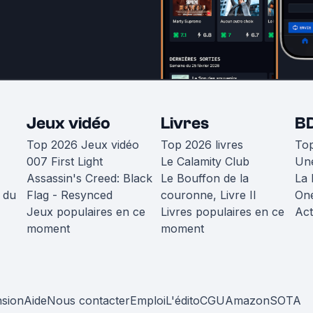
Jeux vidéo
Livres
B
Top 2026 Jeux vidéo
Top 2026 livres
To
007 First Light
Le Calamity Club
Une
Assassin's Creed: Black
Le Bouffon de la
La 
 du
Flag - Resynced
couronne, Livre II
One
Jeux populaires en ce
Livres populaires en ce
Act
moment
moment
nsion
Aide
Nous contacter
Emploi
L'édito
CGU
Amazon
SOTA