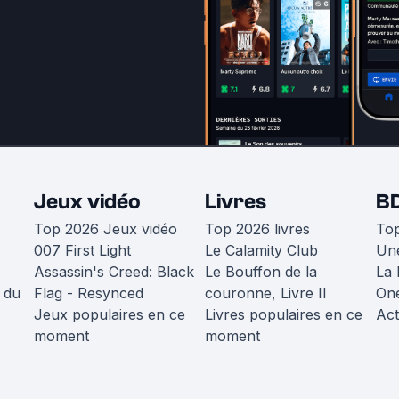
Jeux vidéo
Livres
B
Top 2026 Jeux vidéo
Top 2026 livres
To
007 First Light
Le Calamity Club
Une
Assassin's Creed: Black
Le Bouffon de la
La 
 du
Flag - Resynced
couronne, Livre II
One
Jeux populaires en ce
Livres populaires en ce
Act
moment
moment