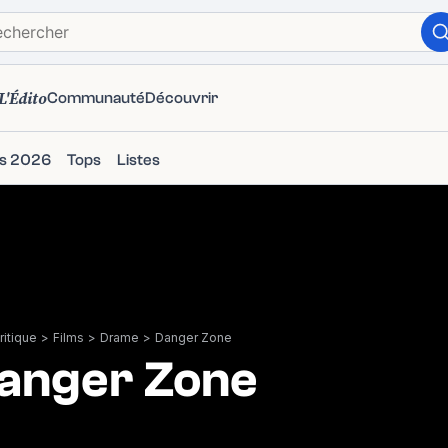
L'Édito
Communauté
Découvrir
ms 2026
Tops
Listes
itique
>
Films
>
Drame
>
Danger Zone
anger Zone