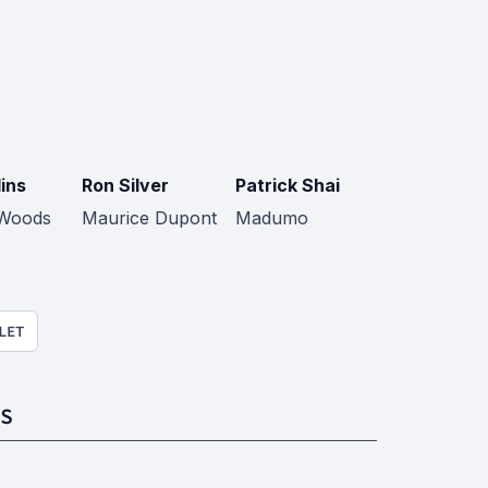
lins
Ron Silver
Patrick Shai
 Woods
Maurice Dupont
Madumo
LET
S