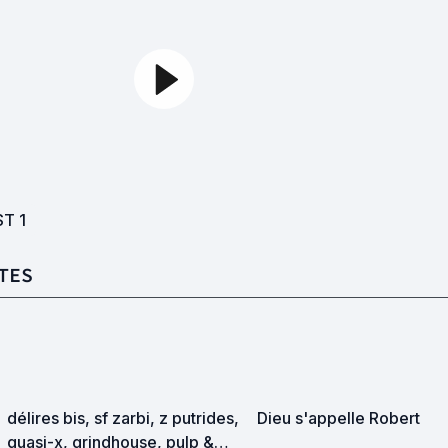
ST
1
TES
délires bis, sf zarbi, z putrides,
Dieu s'appelle Robert
quasi-x, grindhouse, pulp &