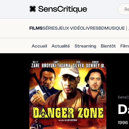
FILMS
SÉRIES
JEUX VIDÉO
LIVRES
BD
MUSIQUE
Accueil
Actualité
Streaming
Bientôt
Fil
SensCr
D
1996