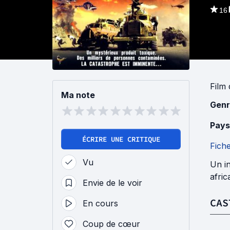
16
Film
Ma note
Genr
Pays
ÉCRIRE UNE CRITIQUE
Fich
Vu
Un in
afric
Envie de le voir
CAS
En cours
Coup de cœur