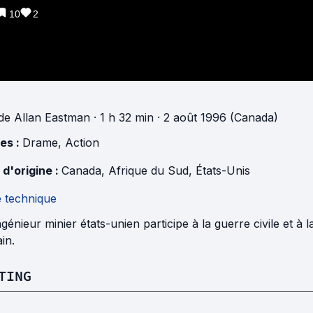
10
2
de
Allan Eastman
· 1 h 32 min
· 2 août 1996 (Canada)
es :
Drame
,
Action
 d'origine :
Canada
,
Afrique du Sud
,
États-Unis
e technique
génieur minier états-unien participe à la guerre civile et à 
ain.
TING