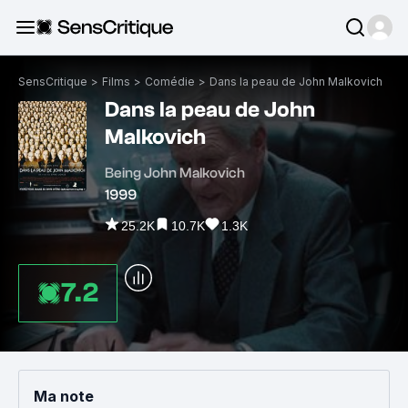
SensCritique
>
Films
>
Comédie
>
Dans la peau de John Malkovich
Dans la peau de John
Malkovich
Being John Malkovich
1999
25.2K
10.7K
1.3K
7.2
Ma note