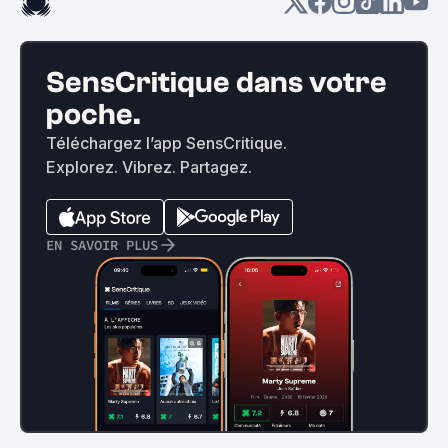
SensCritique dans votre
poche.
Téléchargez l’app SensCritique.
Explorez. Vibrez. Partagez.
EN SAVOIR PLUS