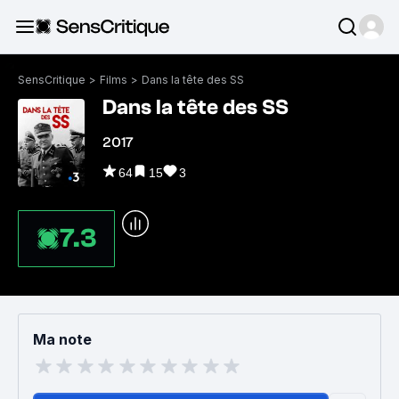
SensCritique
>
Films
>
Dans la tête des SS
Dans la tête des SS
2017
64
15
3
7.3
Ma note