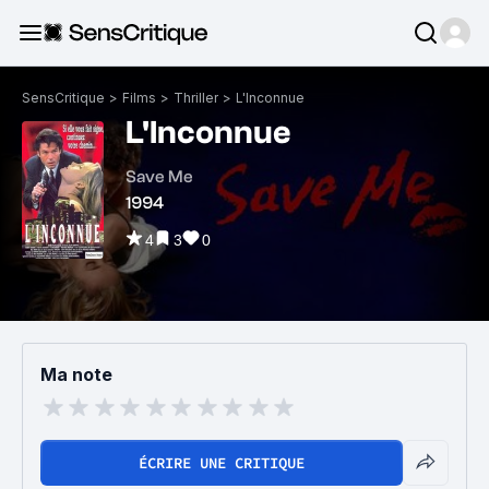
SensCritique
>
Films
>
Thriller
>
L'Inconnue
L'Inconnue
Save Me
1994
4
3
0
Ma note
ÉCRIRE UNE CRITIQUE