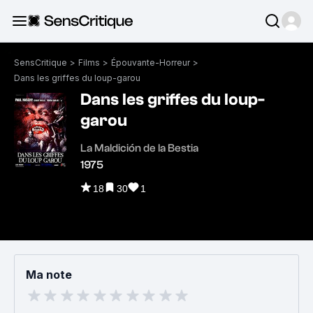
SensCritique
>
Films
>
Épouvante-Horreur
>
Dans les griffes du loup-garou
Dans les griffes du loup-
garou
La Maldición de la Bestia
1975
18
30
1
Ma note