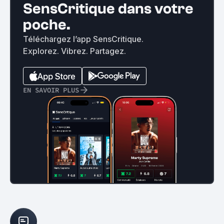
SensCritique dans votre
poche.
Téléchargez l’app SensCritique.
Explorez. Vibrez. Partagez.
EN SAVOIR PLUS