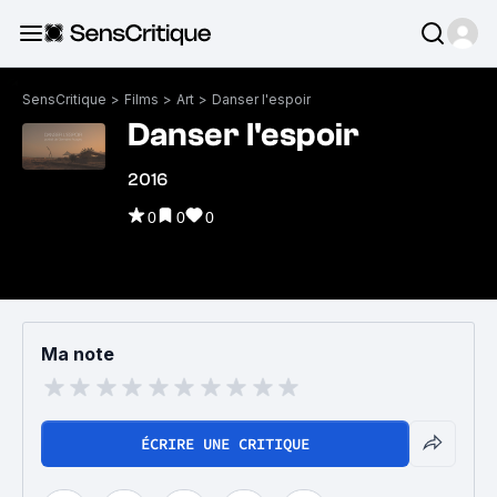
SensCritique
>
Films
>
Art
>
Danser l'espoir
Danser l'espoir
2016
0
0
0
Ma note
ÉCRIRE UNE CRITIQUE