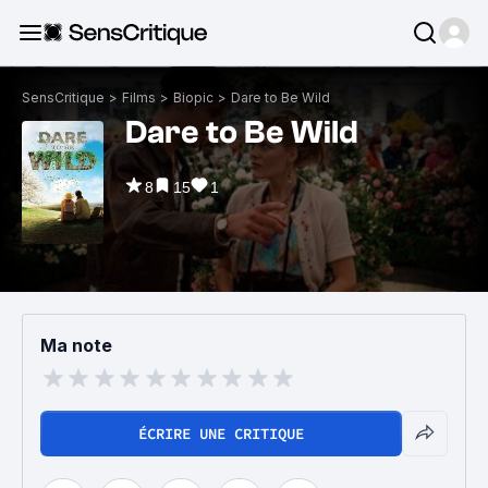
SensCritique
>
Films
>
Biopic
>
Dare to Be Wild
Dare to Be Wild
8
15
1
Ma note
ÉCRIRE UNE CRITIQUE