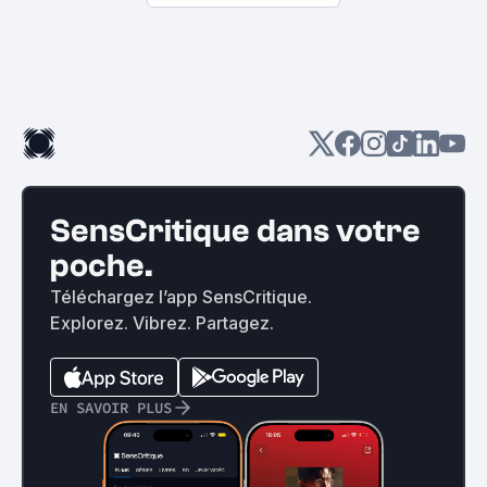
SensCritique dans votre
poche.
Téléchargez l’app SensCritique.
Explorez. Vibrez. Partagez.
EN SAVOIR PLUS