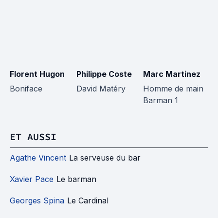
Florent Hugon
Philippe Coste
Marc Martinez
X
L
Boniface
David Matéry
Homme de main
Barman 1
H
B
ET AUSSI
Agathe Vincent
La serveuse du bar
Xavier Pace
Le barman
Georges Spina
Le Cardinal