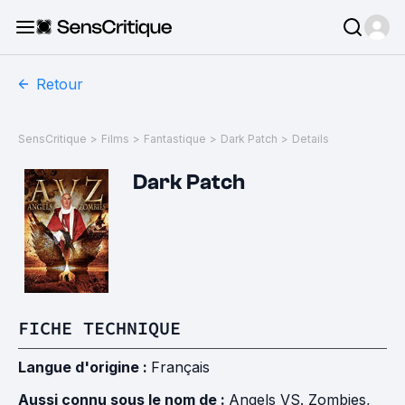
Retour
SensCritique
>
Films
>
Fantastique
>
Dark Patch
>
Details
Dark Patch
FICHE TECHNIQUE
Langue d'origine :
Français
Aussi connu sous le nom de :
Angels VS. Zombies,