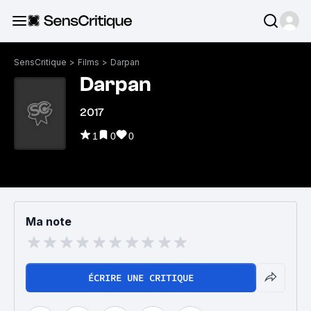
SensCritique
>
Films
>
Darpan
Darpan
2017
1
0
0
Ma note
ÉCRIRE UNE CRITIQUE