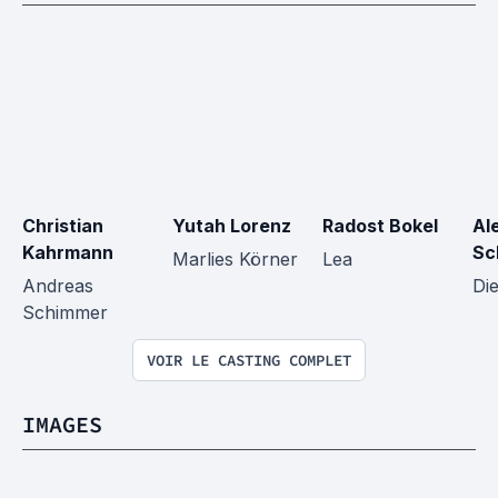
Christian 
Yutah Lorenz
Radost Bokel
Al
Kahrmann
Sc
Marlies Körner
Lea
Andreas 
Di
Schimmer
VOIR LE CASTING COMPLET
IMAGES