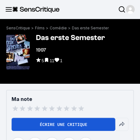
SensCritique
>
Films
>
Comédie
>
Das erste Semester
Das erste Semester
1997
5
11
1
Ma note
ÉCRIRE UNE CRITIQUE