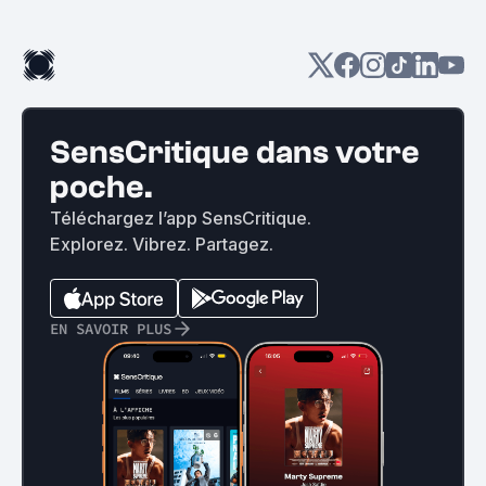
SensCritique dans votre
poche.
Téléchargez l’app SensCritique.
Explorez. Vibrez. Partagez.
EN SAVOIR PLUS