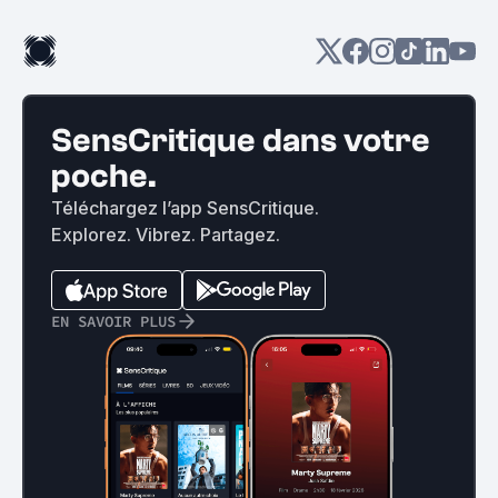
SensCritique dans votre
poche.
Téléchargez l’app SensCritique.
Explorez. Vibrez. Partagez.
EN SAVOIR PLUS