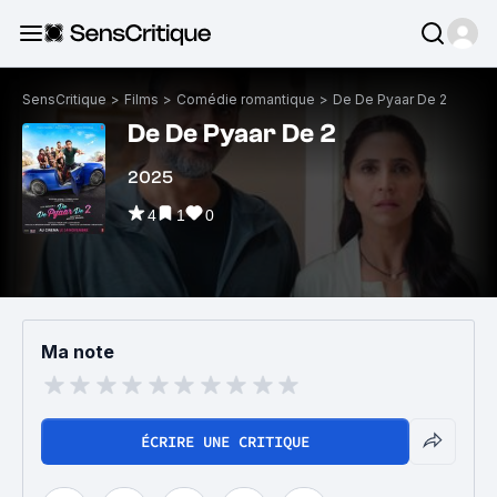
SensCritique
>
Films
>
Comédie romantique
>
De De Pyaar De 2
De De Pyaar De 2
2025
4
1
0
Ma note
ÉCRIRE UNE CRITIQUE