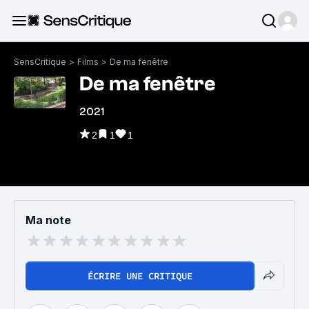
SensCritique
>
Films
>
De ma fenêtre
De ma fenêtre
2021
2
1
1
Ma note
ÉCRIRE UNE CRITIQUE