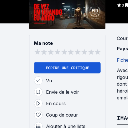
3
Cour
Ma note
Pays
Fich
ÉCRIRE UNE CRITIQUE
Avec
rigou
Vu
dont 
héro
Envie de le voir
empl
En cours
Coup de cœur
IMA
Ajouter à une liste