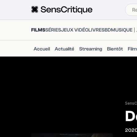
FILMS
SÉRIES
JEUX VIDÉO
LIVRES
BD
MUSIQUE
Accueil
Actualité
Streaming
Bientôt
Fil
SensCr
D
202