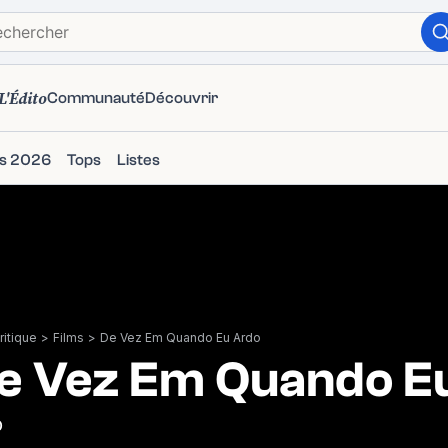
L'Édito
Communauté
Découvrir
ms 2026
Tops
Listes
itique
>
Films
>
De Vez Em Quando Eu Ardo
e Vez Em Quando E
0