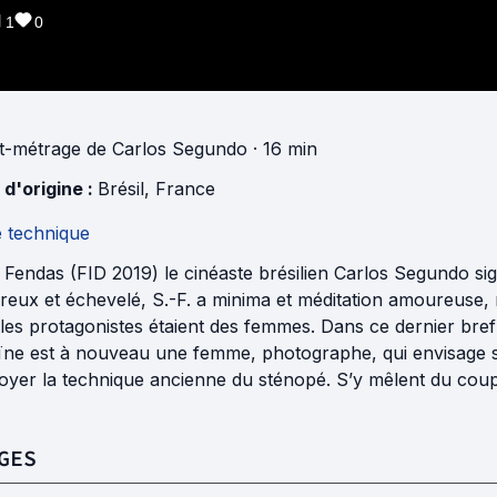
1
0
t-métrage
de
Carlos Segundo
· 16 min
 d'origine :
Brésil
,
France
e technique
 Fendas (FID 2019) le cinéaste brésilien Carlos Segundo si
reux et échevelé, S.-F. a minima et méditation amoureuse, réf
les protagonistes étaient des femmes. Dans ce dernier bre
ïne est à nouveau une femme, photographe, qui envisage so
oyer la technique ancienne du sténopé. S’y mêlent du coup
GES