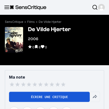
SensCritique
>
Films
>
De Vilde Hjerter
De Vilde Hjerter
2006
0
6
0
Ma note
ÉCRIRE UNE CRITIQUE