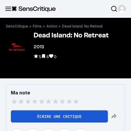
SensCritique
>
Films
>
Action
>
Dead Island: No Retreat
Dead Island: No Retreat
2013
5
6
0
Ma note
ÉCRIRE UNE CRITIQUE