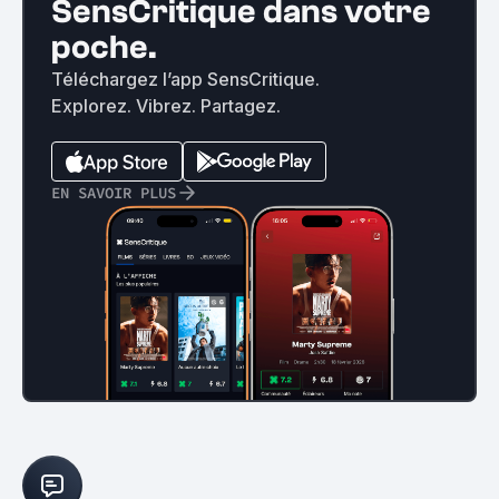
SensCritique dans votre
poche.
Téléchargez l’app SensCritique.
Explorez. Vibrez. Partagez.
EN SAVOIR PLUS