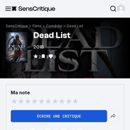
SensCritique
>
Films
>
Comédie
>
Dead List
Dead List
2018
2
3
0
Ma note
ÉCRIRE UNE CRITIQUE