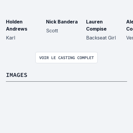
Holden 
Nick Bandera
Lauren 
Al
Andrews
Compise
Co
Scott
Karl
Backseat Girl
Ve
VOIR LE CASTING COMPLET
IMAGES