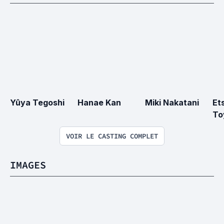
Yûya Tegoshi
Hanae Kan
Miki Nakatani
Et
To
VOIR LE CASTING COMPLET
IMAGES