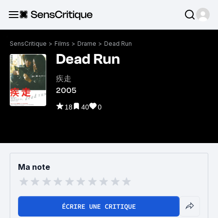
SensCritique
>
Films
>
Drame
>
Dead Run
Dead Run
疾走
2005
18
40
0
Ma note
ÉCRIRE UNE CRITIQUE