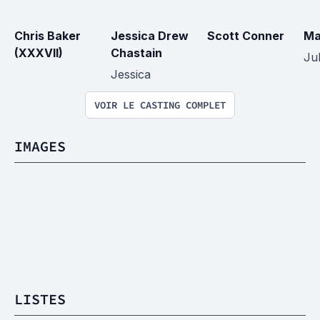
Chris Baker 
Jessica Drew 
Scott Conner
Ma
(XXXVII)
Chastain
Jul
Jessica
VOIR LE CASTING COMPLET
IMAGES
LISTES