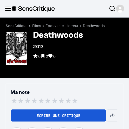
SensCritique
>
Films
>
Épouvante-Horreur
>
Deathwoods
Deathwoods
2012
0
2
0
Ma note
ÉCRIRE UNE CRITIQUE