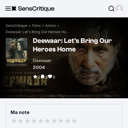
SensCritique
>
Films
>
Action
>
Deewaar: Let's Bring Our Heroes Home
Deewaar: Let's Bring Our
Heroes Home
Deewaar
2004
2
3
0
Ma note