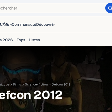
L'Édito
Communauté
Découvrir
ms 2026
Tops
Listes
itique
>
Films
>
Science-fiction
>
Defcon 2012
efcon 2012