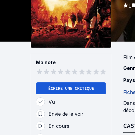
1
Film
Ma note
Genr
Pays
ÉCRIRE UNE CRITIQUE
Fich
Vu
Dans 
décou
Envie de le voir
CAS
En cours