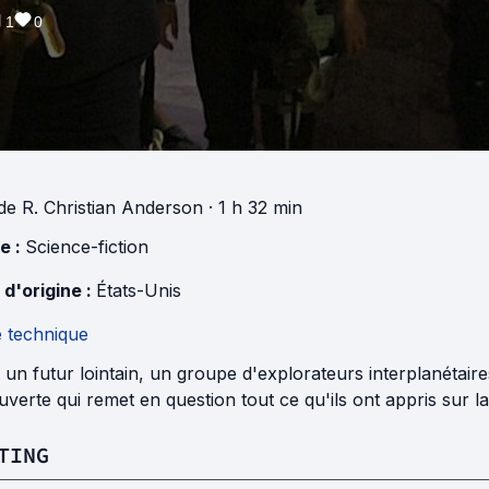
1
0
de
R. Christian Anderson
· 1 h 32 min
e :
Science-fiction
 d'origine :
États-Unis
e technique
un futur lointain, un groupe d'explorateurs interplanétaires
verte qui remet en question tout ce qu'ils ont appris sur l
TING