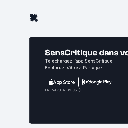
SensCritique dans v
Téléchargez l’app SensCritique.
Explorez. Vibrez. Partagez.
EN SAVOIR PLUS