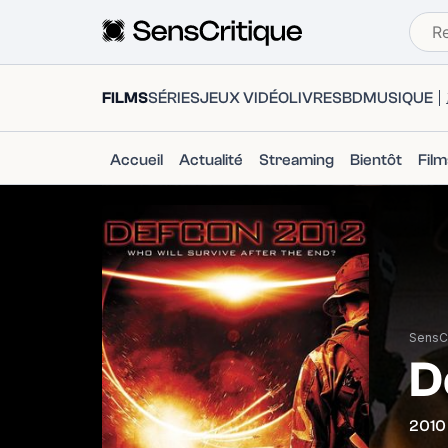
FILMS
SÉRIES
JEUX VIDÉO
LIVRES
BD
MUSIQUE
Accueil
Actualité
Streaming
Bientôt
Fil
SensCr
D
2010