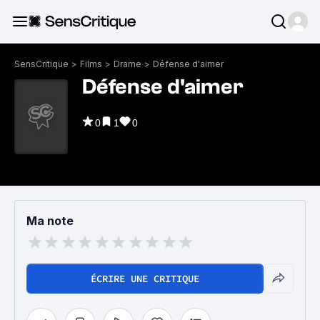
SensCritique
>
Films
>
Drame
>
Défense d'aimer
Défense d'aimer
0
1
0
Ma note
ÉCRIRE UNE CRITIQUE