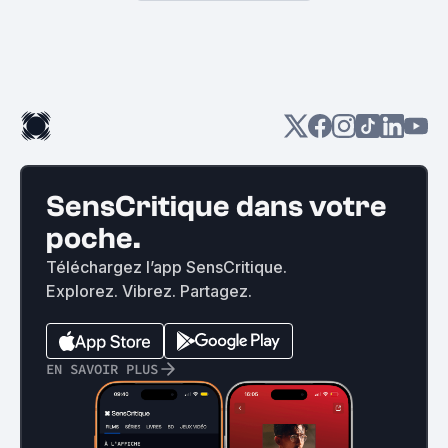
SensCritique dans votre
poche.
Téléchargez l’app SensCritique.
Explorez. Vibrez. Partagez.
EN SAVOIR PLUS