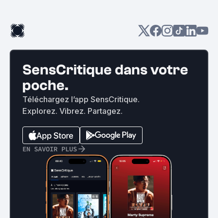
SensCritique dans votre
poche.
Téléchargez l’app SensCritique.
Explorez. Vibrez. Partagez.
EN SAVOIR PLUS