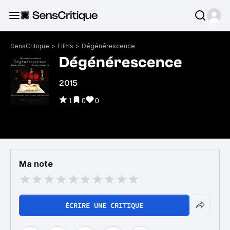
SensCritique
>
Films
>
Dégénérescence
Dégénérescence
2015
1
0
0
Ma note
ÉCRIRE UNE CRITIQUE