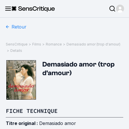
Retour
SensCritique
>
Films
>
Romance
>
Demasiado amor (trop d'amour)
>
Details
Demasiado amor (trop
d'amour)
FICHE TECHNIQUE
Titre original :
Demasiado amor