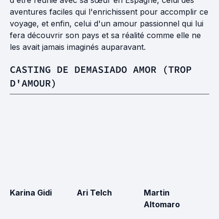
d'être réunie avec sa sœur en Espagne, celui des
aventures faciles qui l'enrichissent pour accomplir ce
voyage, et enfin, celui d'un amour passionnel qui lui
fera découvrir son pays et sa réalité comme elle ne
les avait jamais imaginés auparavant.
CASTING DE DEMASIADO AMOR (TROP
D'AMOUR)
Karina Gidi
Ari Telch
Martin
A
Altomaro
G