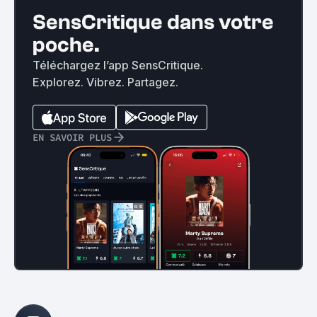
SensCritique dans votre
poche.
Téléchargez l’app SensCritique.
Explorez. Vibrez. Partagez.
EN SAVOIR PLUS