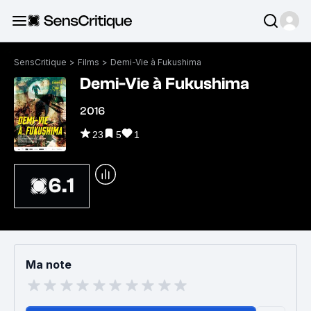
SensCritique
>
Films
>
Demi-Vie à Fukushima
Demi-Vie à Fukushima
2016
23
5
1
6.1
Ma note