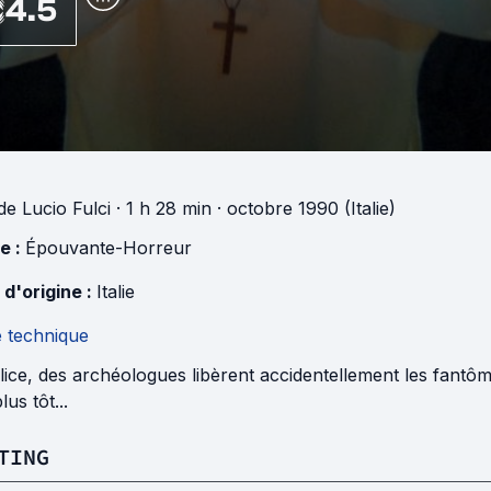
4.5
de
Lucio Fulci
· 1 h 28 min
· octobre 1990 (Italie)
e :
Épouvante-Horreur
 d'origine :
Italie
e technique
lice, des archéologues libèrent accidentellement les fantô
lus tôt...
TING