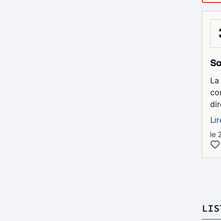
So
La 
con
di
Lir
le 
LIS