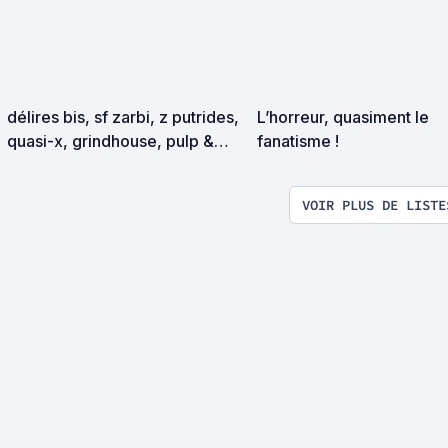
délires bis, sf zarbi, z putrides,
L’horreur, quasiment le
quasi-x, grindhouse, pulp &
fanatisme !
exploitation en tous genres
VOIR PLUS DE LISTE