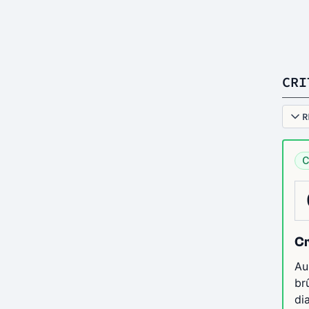
CRI
R
C
Cr
Au
br
di