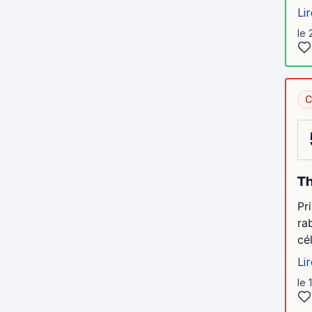
Lir
le 
C
Th
Pr
ra
cé
Lir
le 