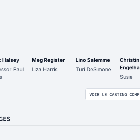
t Halsey
Meg Register
Lino Salemme
Christin
Engelha
essor Paul
Liza Harris
Turi DeSimone
s
Susie
VOIR LE CASTING COMP
GES