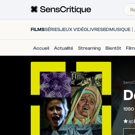
FILMS
SÉRIES
JEUX VIDÉO
LIVRES
BD
MUSIQUE
Accueil
Actualité
Streaming
Bientôt
Fil
SensCr
D
1990
80