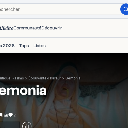
L'Édito
Communauté
Découvrir
ms 2026
Tops
Listes
itique
>
Films
>
Épouvante-Horreur
>
Demonia
emonia
56
2