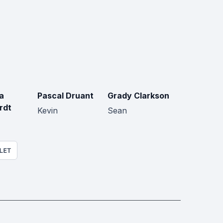
a
Pascal Druant
Grady Clarkson
rdt
Kevin
Sean
LET