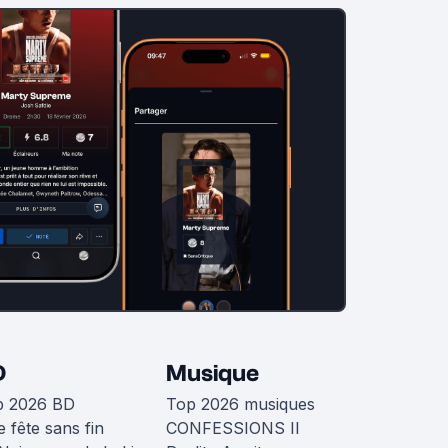
D
Musique
p 2026 BD
Top 2026 musiques
 fête sans fin
CONFESSIONS II