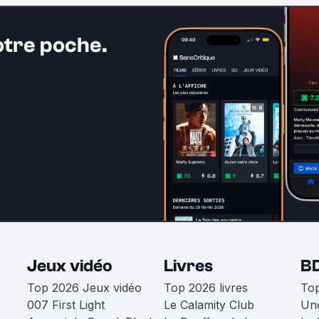
otre poche.
Jeux vidéo
Livres
B
Top 2026 Jeux vidéo
Top 2026 livres
To
007 First Light
Le Calamity Club
Une