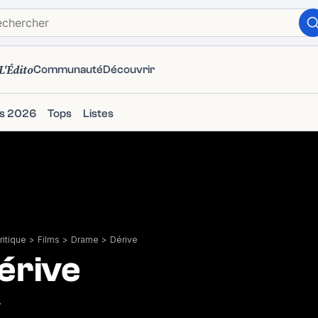
L'Édito
Communauté
Découvrir
ms 2026
Tops
Listes
itique
>
Films
>
Drame
>
Dérive
érive
4