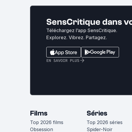
SensCritique dans v
Téléchargez l’app SensCritique.
Explorez. Vibrez. Partagez.
EN SAVOIR PLUS
Films
Séries
Top 2026 films
Top 2026 séries
Obsession
Spider-Noir