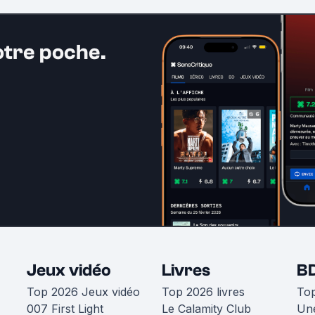
otre poche.
Jeux vidéo
Livres
B
Top 2026 Jeux vidéo
Top 2026 livres
To
007 First Light
Le Calamity Club
Une