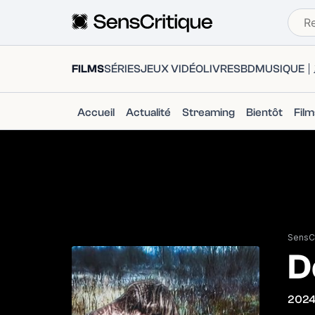
FILMS
SÉRIES
JEUX VIDÉO
LIVRES
BD
MUSIQUE
Accueil
Actualité
Streaming
Bientôt
Fil
SensCr
D
202