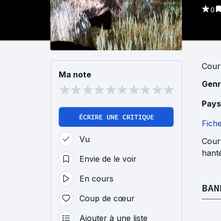
0
Cour
Ma note
Genr
Pays
ÉCRIRE UNE CRITIQUE
Fich
Vu
Court
hanté
Envie de le voir
En cours
BAN
Coup de cœur
Ajouter à une liste