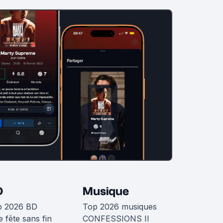
D
Musique
p 2026 BD
Top 2026 musiques
 fête sans fin
CONFESSIONS II