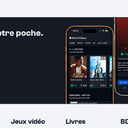
otre poche.
Jeux vidéo
Livres
B