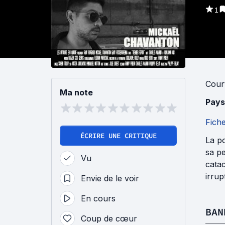
1
Cour
Ma note
Pays
Fich
ÉCRIRE UNE CRITIQUE
La po
sa pe
Vu
catac
irru
Envie de le voir
En cours
BAN
Coup de cœur