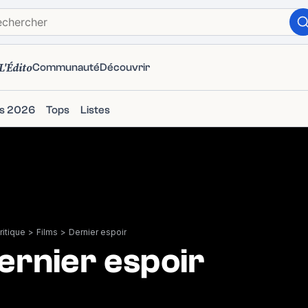
L'Édito
Communauté
Découvrir
ms 2026
Tops
Listes
itique
>
Films
>
Dernier espoir
ernier espoir