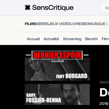
FILMS
SÉRIES
JEUX VIDÉO
LIVRES
BD
MUSIQUE
Accueil
Actualité
Streaming
Bientôt
Fil
SensCr
D
2016