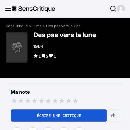
SensCritique
>
Films
>
Des pas vers la lune
Des pas vers la lune
1964
1
2
1
Ma note
ÉCRIRE UNE CRITIQUE