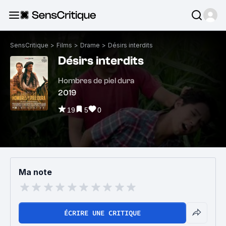
SensCritique
>
Films
>
Drame
>
Désirs interdits
Désirs interdits
Hombres de piel dura
2019
19
5
0
Ma note
ÉCRIRE UNE CRITIQUE