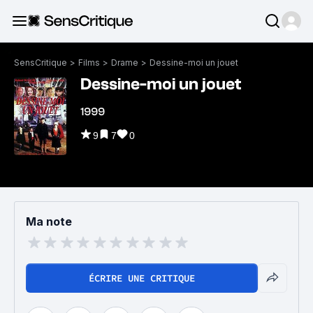
SensCritique
>
Films
>
Drame
>
Dessine-moi un jouet
Dessine-moi un jouet
1999
9
7
0
Ma note
ÉCRIRE UNE CRITIQUE