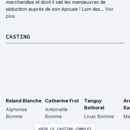
marchandise et dont il sait les manœuvres de
séduction auprès de son épouse ! Loin des...
Voir
plus
CASTING
Roland Blanche
Catherine Frot
Tanguy 
Ar
Bothorel
Sa
Alphonse 
Antoinette 
Bomme
Bomme
Louis Bomme
Ma
VOIR LE CASTING COMPLET