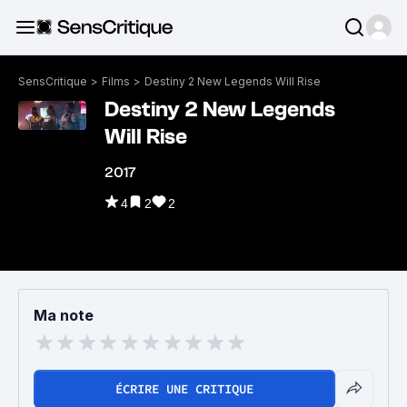
SensCritique
>
Films
>
Destiny 2 New Legends Will Rise
Destiny 2 New Legends
Will Rise
2017
4
2
2
Ma note
ÉCRIRE UNE CRITIQUE