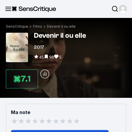
SensCritique
>
Films
>
Devenir il ou elle
Devenir il ou elle
2017
45
98
5
7.1
Ma note