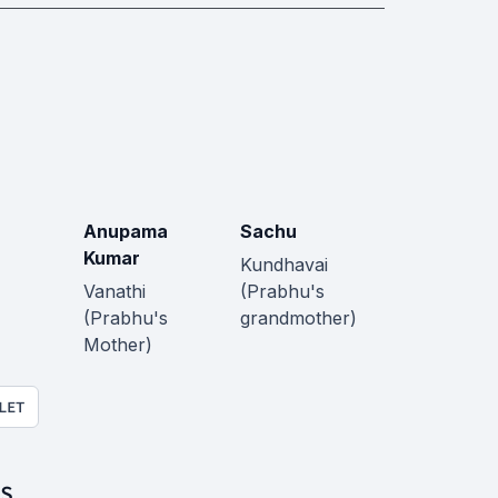
a
Anupama
Sachu
Kumar
Kundhavai
Vanathi
(Prabhu's
(Prabhu's
grandmother)
Mother)
LET
S