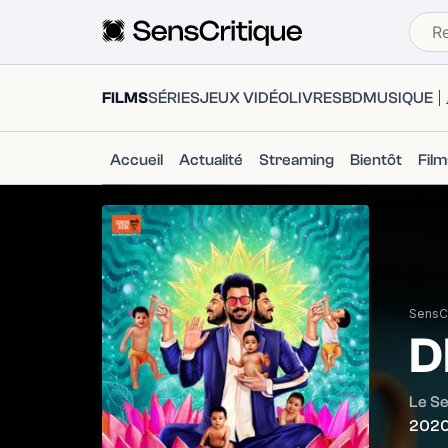
FILMS
SÉRIES
JEUX VIDÉO
LIVRES
BD
MUSIQUE
Accueil
Actualité
Streaming
Bientôt
Fil
SensCr
D
Le S
202