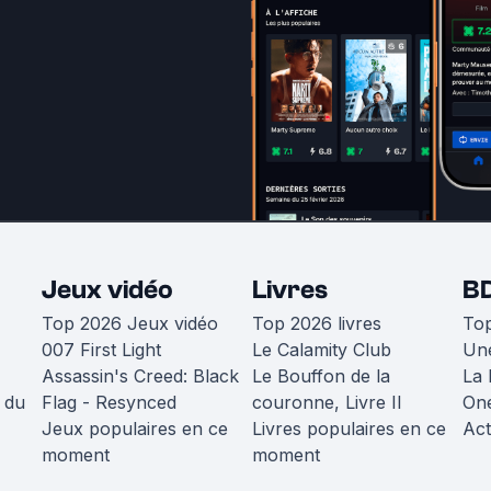
Jeux vidéo
Livres
B
Top 2026 Jeux vidéo
Top 2026 livres
To
007 First Light
Le Calamity Club
Une
Assassin's Creed: Black
Le Bouffon de la
La 
 du
Flag - Resynced
couronne, Livre II
One
Jeux populaires en ce
Livres populaires en ce
Act
moment
moment