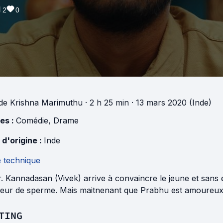
2
0
de
Krishna Marimuthu
· 2 h 25 min
· 13 mars 2020 (Inde)
es :
Comédie
,
Drame
 d'origine :
Inde
e technique
. Kannadasan (Vivek) arrive à convaincre le jeune et sans
eur de sperme. Mais maitnenant que Prabhu est amoureux, e
TING