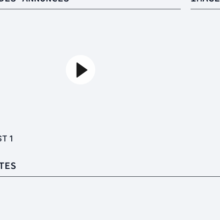
ST
1
TES