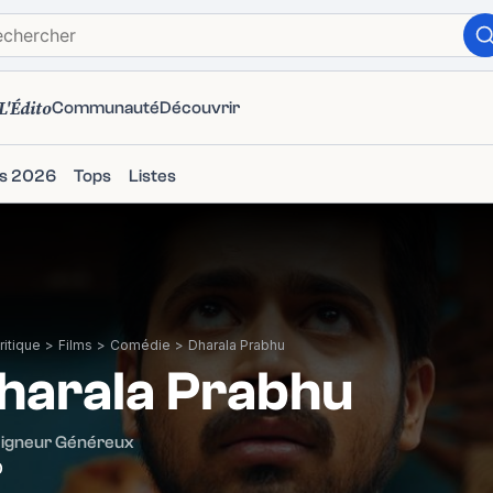
L'Édito
Communauté
Découvrir
ms 2026
Tops
Listes
itique
>
Films
>
Comédie
>
Dharala Prabhu
harala Prabhu
eigneur Généreux
0