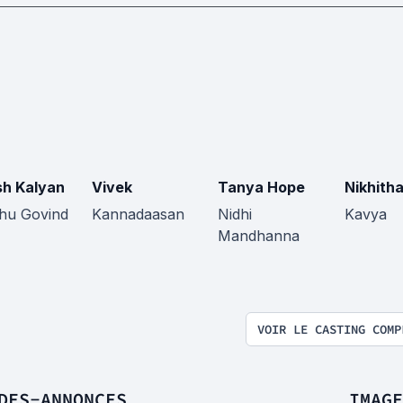
sh Kalyan
Vivek
Tanya Hope
Nikhith
hu Govind
Kannadaasan
Nidhi
Kavya
Mandhanna
VOIR LE CASTING COMP
DES-ANNONCES
IMAGE