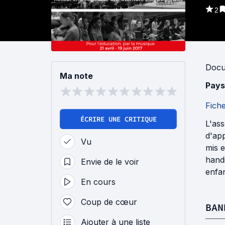
2
Docu
Ma note
Pays
Fich
ÉCRIRE UNE CRITIQUE
L'ass
d'app
Vu
mis e
handi
Envie de le voir
enfan
En cours
Coup de cœur
BAN
Ajouter à une liste