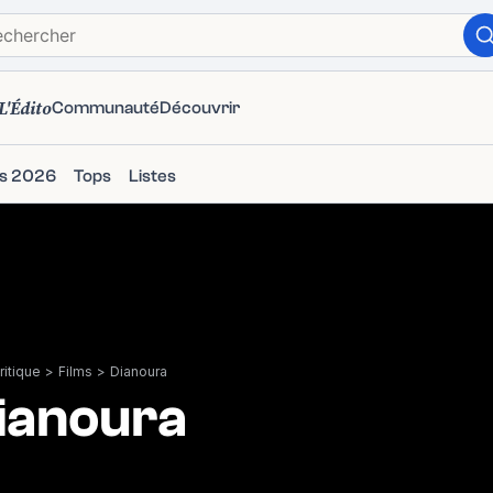
L'Édito
Communauté
Découvrir
ms 2026
Tops
Listes
itique
>
Films
>
Dianoura
ianoura