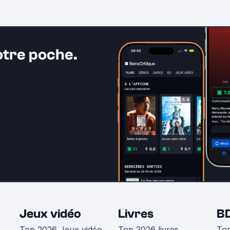
otre poche.
Jeux vidéo
Livres
B
Top 2026 Jeux vidéo
Top 2026 livres
To