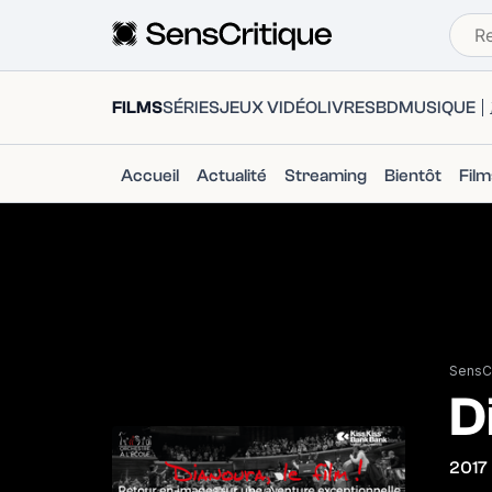
FILMS
SÉRIES
JEUX VIDÉO
LIVRES
BD
MUSIQUE
Accueil
Actualité
Streaming
Bientôt
Fil
SensCr
D
2017