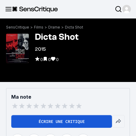
SensCritique
>
Films
>
Drame
>
Dicta Shot
Dicta Shot
2015
0
0
0
Ma note
ÉCRIRE UNE CRITIQUE