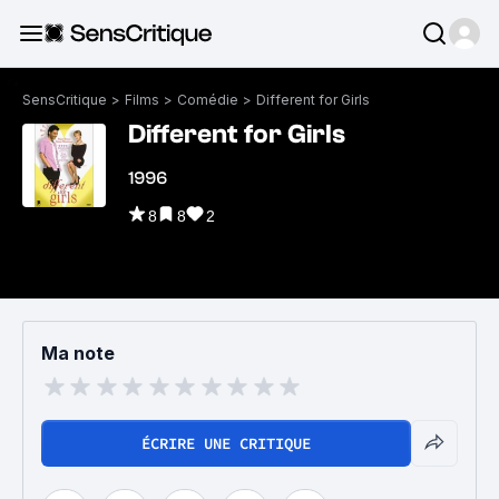
SensCritique
>
Films
>
Comédie
>
Different for Girls
Different for Girls
1996
8
8
2
Ma note
ÉCRIRE UNE CRITIQUE