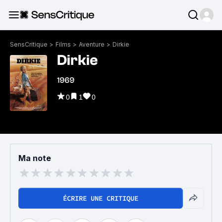
SensCritique
>
Films
>
Aventure
>
Dirkie
Dirkie
1969
0
1
0
Ma note
ÉCRIRE UNE CRITIQUE