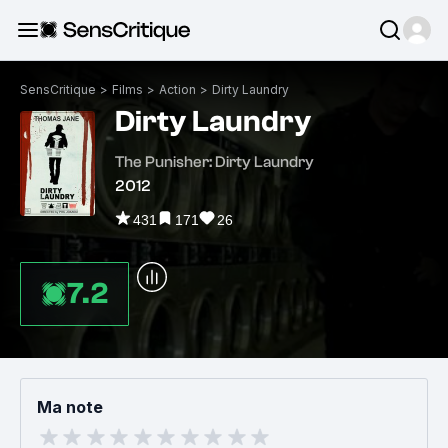
SensCritique
>
Films
>
Action
>
Dirty Laundry
Dirty Laundry
The Punisher: Dirty Laundry
2012
431
171
26
7.2
Ma note