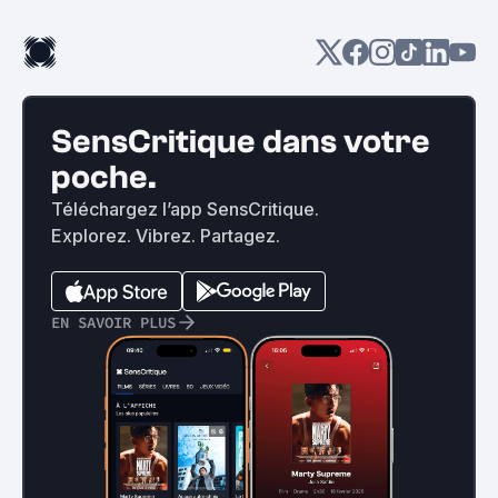
SensCritique dans votre
poche.
Téléchargez l’app SensCritique.
Explorez. Vibrez. Partagez.
EN SAVOIR PLUS