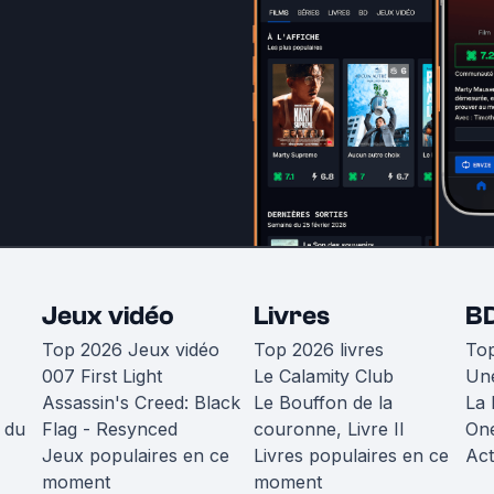
Jeux vidéo
Livres
B
Top 2026 Jeux vidéo
Top 2026 livres
To
007 First Light
Le Calamity Club
Une
Assassin's Creed: Black
Le Bouffon de la
La 
 du
Flag - Resynced
couronne, Livre II
One
Jeux populaires en ce
Livres populaires en ce
Act
moment
moment