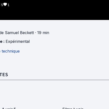
5
1
de
Samuel Beckett
· 19 min
e :
Expérimental
e technique
TES