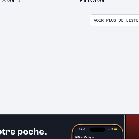
A voir 5
Films à voir
VOIR PLUS DE LISTE
otre poche.