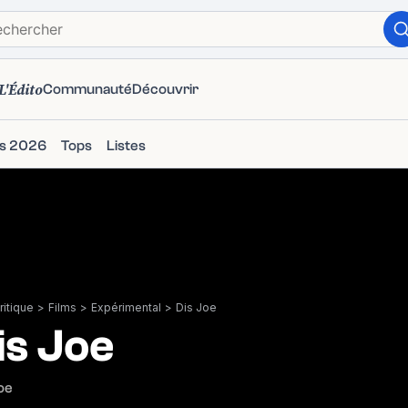
L'Édito
Communauté
Découvrir
ms 2026
Tops
Listes
itique
>
Films
>
Expérimental
>
Dis Joe
is Joe
oe