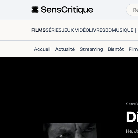
FILMS
SÉRIES
JEUX VIDÉO
LIVRES
BD
MUSIQUE
Accueil
Actualité
Streaming
Bientôt
Fil
SensCr
D
He, J