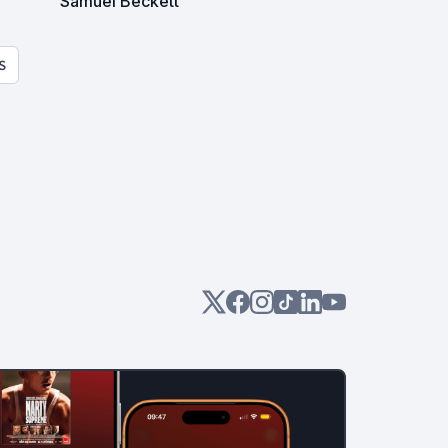
Samuel Beckett
S