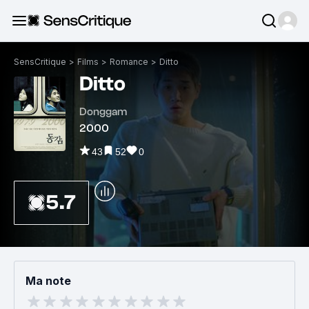
SensCritique
>
Films
>
Romance
>
Ditto
Ditto
Donggam
2000
43
52
0
5.7
Ma note