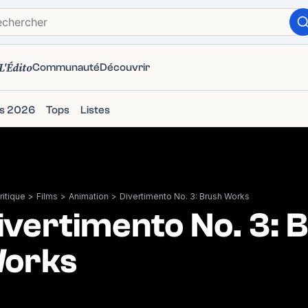
L'Édito
Communauté
Découvrir
ms 2026
Tops
Listes
itique
>
Films
>
Animation
>
Divertimento No. 3: Brush Works
ivertimento No. 3: 
orks