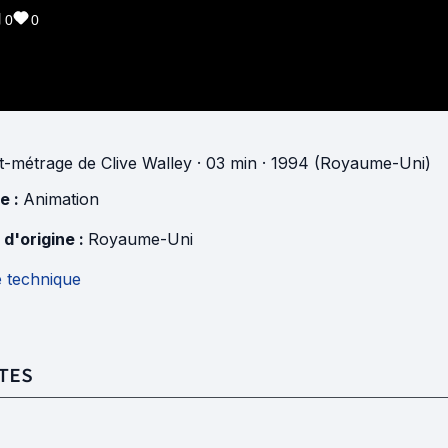
0
0
t-métrage
de
Clive Walley
· 03 min
· 1994 (Royaume-Uni)
e :
Animation
 d'origine :
Royaume-Uni
e technique
TES